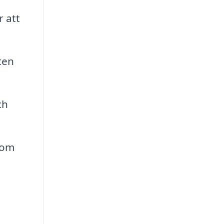
r att
ten
ch
som