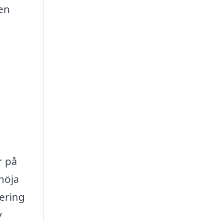
 en
r på
 höja
ering
v