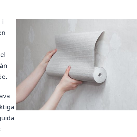
 i
en
n
el
rån
de.
räva
ktiga
guida
t