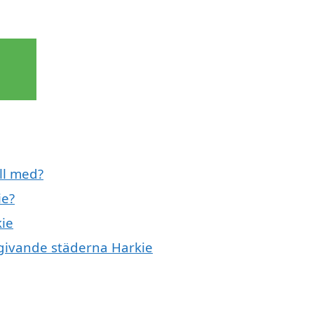
ll med?
ie?
kie
mgivande städerna Harkie