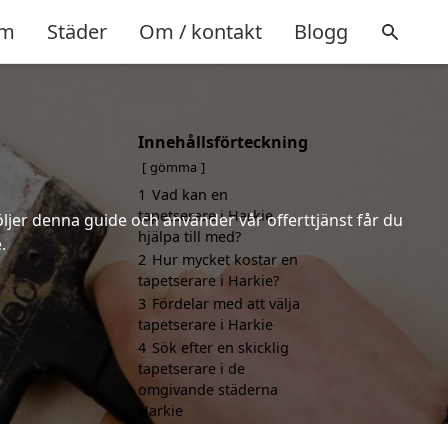
m
Städer
Om / kontakt
Blogg
Innehållsförteckning
gömma
1
Vad kan en
tapetserare i Harkie
öljer denna guide och använder vår offerttjänst får du
hjälpa till med?
.
2
Hur mycket kostar en
tapetserare i Harkie?
3
Fördelar med att välja
tapetserare i Harkie
4
Sök efter en skicklig
tapetserare i de
omgivande städerna
Harkie