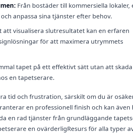
mmen:
Från bostäder till kommersiella lokaler,
r och anpassa sina tjänster efter behov.
att visualisera slutresultatet kan en erfaren
esignlösningar för att maximera utrymmets
mmal tapet på ett effektivt sätt utan att skada
hos en tapetserare.
ra tid och frustration, särskilt om du är osäke
aranterar en professionell finish och kan även
uda en rad tjänster från grundläggande tapets
petserare en ovärderligResurs för alla typer a