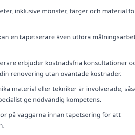
ter, inklusive mönster, färger och material fö
an en tapetserare även utföra målningsarbe
rare erbjuder kostnadsfria konsultationer o
ra din renovering utan oväntade kostnader.
ika material eller tekniker är involverade, så
n specialist ge nödvändig kompetens.
r på väggarna innan tapetsering för att
h.