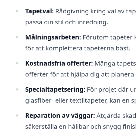
Tapetval:
Rådgivning kring val av tape
passa din stil och inredning.
Målningsarbeten:
Förutom tapeter k
för att komplettera tapeterna bäst.
Kostnadsfria offerter:
Många tapetse
offerter för att hjälpa dig att plane
Specialtapetsering:
För projet där un
glasfiber- eller textiltapeter, kan e
Reparation av väggar:
Åtgärda skado
säkerställa en hållbar och snygg finis