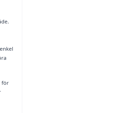
åde.
 enkel
öra
 för
r