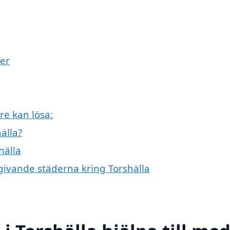
ner
e kan lösa:
älla?
hälla
mgivande städerna kring Torshälla