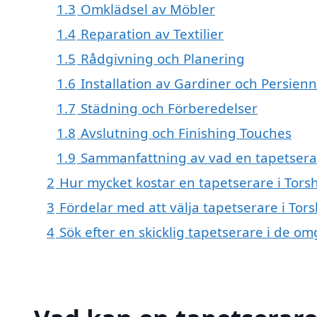
1.3
Omklädsel av Möbler
1.4
Reparation av Textilier
1.5
Rådgivning och Planering
1.6
Installation av Gardiner och Persien
1.7
Städning och Förberedelser
1.8
Avslutning och Finishing Touches
1.9
Sammanfattning av vad en tapetserar
2
Hur mycket kostar en tapetserare i Torsh
3
Fördelar med att välja tapetserare i Tors
4
Sök efter en skicklig tapetserare i de o