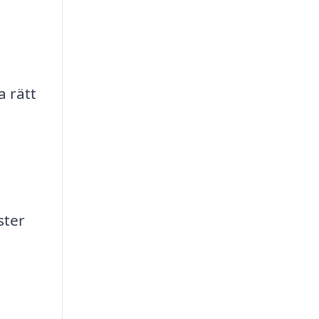
 rätt
ster