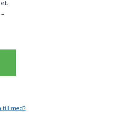
et.
 –
 till med?