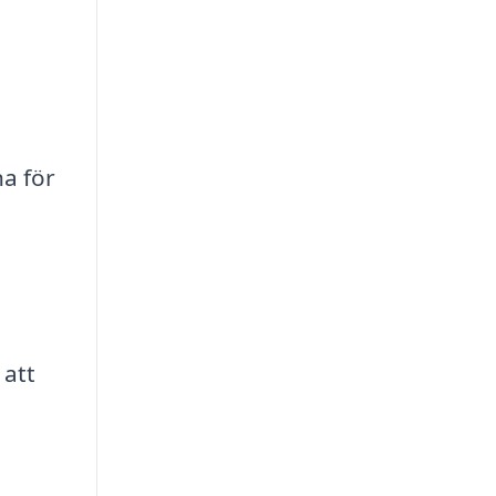
a för
 att