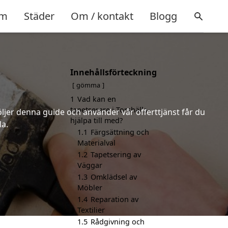
m
Städer
Om / kontakt
Blogg
Innehållsförteckning
gömma
1
Vad kan en
tapetserare i Torshälla
öljer denna guide och använder vår offerttjänst får du
hjälpa till med?
la.
1.1
Färgsättning och
Materialval
1.2
Tapetsering av
Väggar
1.3
Omklädsel av
Möbler
1.4
Reparation av
Textilier
1.5
Rådgivning och