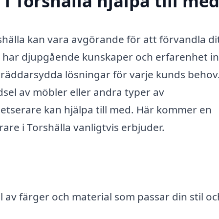
i Torshälla hjälpa till me
shälla kan vara avgörande för att förvandla di
om har djupgående kunskaper och erfarenhet 
skräddarsydda lösningar för varje kunds behov
dsel av möbler eller andra typer av
petserare kan hjälpa till med. Här kommer en
are i Torshälla vanligtvis erbjuder.
l
 av färger och material som passar din stil oc