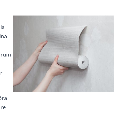
la
ina
t rum
er
öra
are