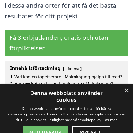
i dessa andra orter för att få det bästa
resultatet för ditt projekt.
Få 3 erbjudanden, gratis och utan
förpliktelser
Innehållsförteckning
gömma
1
Vad kan en tapetserare i Malmköping hjälpa till med?
2
Hur mycket kostar en tapetserare i Malmköping?
×
3
Fördelar med att välja tapetserare i Malmköping
Denna webbplats använder
4
Sök efter en skicklig tapetserare i de omgivande
cookies
städerna Malmköping
Denna webbplats använder cookies för att förbättra
användarupplevelsen. Genom att använda vår webbplats samtycker
du till alla cookies i enlighet med vår cookiepolicy.
Läs mer
Copyright 2026 - Pilanto Aps
ACCEPTERA ALLA
AVVISA ALLT