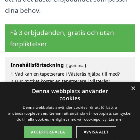
dina behov.
Få 3 erbjudanden, gratis och utan
förpliktelser
Innehållsförteckning
gömma
1
Vad kan en tapetserare i Västerås hjälpa till med?
2
Hur mycket kostar en tapetserare i Västerås?
×
3
Fördelar med att välja tapetserare i Västerås
Denna webbplats använder
4
Sök efter en skicklig tapetserare i de omgivande
cookies
städerna Västerås
Denna webbplats använder cookies för att förbättra
användarupplevelsen. Genom att använda vår webbplats samtycker
du till alla cookies i enlighet med vår cookiepolicy.
Läs mer
Copyright 2026 - Pilanto Aps
ACCEPTERA ALLA
AVVISA ALLT