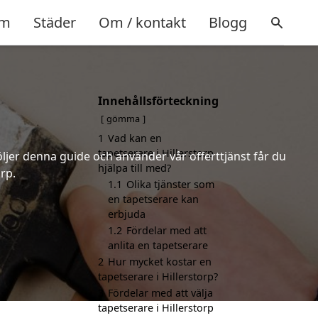
m
Städer
Om / kontakt
Blogg
Innehållsförteckning
gömma
1
Vad kan en
tapetserare i Hillerstorp
öljer denna guide och använder vår offerttjänst får du
hjälpa till med?
rp.
1.1
Olika tjänster som
en tapetserare kan
erbjuda
1.2
Fördelar med att
anlita en tapetserare
2
Hur mycket kostar en
tapetserare i Hillerstorp?
3
Fördelar med att välja
tapetserare i Hillerstorp