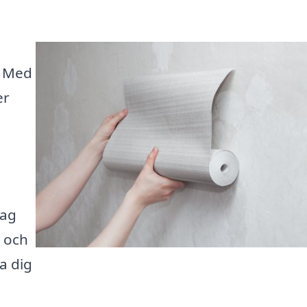
e! Med
er
tag
n och
a dig