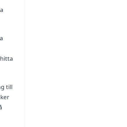
ka
da
hitta
 till
äker
å