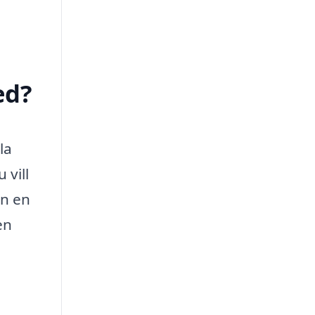
ed?
la
 vill
an en
en