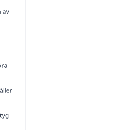
a av
öra
åller
ktyg