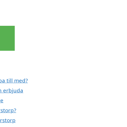
pa till med?
n erbjuda
re
rstorp?
erstorp