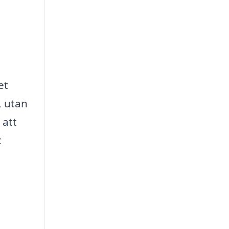
et
, utan
 att
t