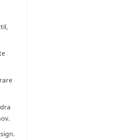
il,
te
erare
ndra
hov.
sign.