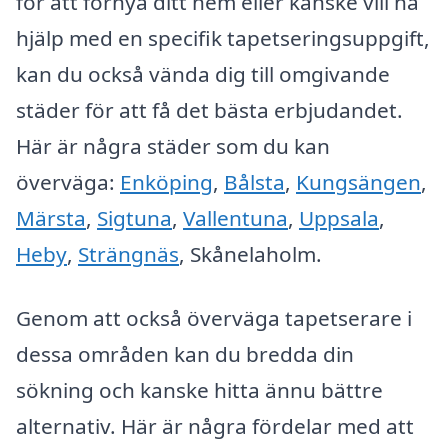
för att förnya ditt hem eller kanske vill ha
hjälp med en specifik tapetseringsuppgift,
kan du också vända dig till omgivande
städer för att få det bästa erbjudandet.
Här är några städer som du kan
överväga:
Enköping
,
Bålsta
,
Kungsängen
,
Märsta
,
Sigtuna
,
Vallentuna
,
Uppsala
,
Heby
,
Strängnäs
, Skånelaholm.
Genom att också överväga tapetserare i
dessa områden kan du bredda din
sökning och kanske hitta ännu bättre
alternativ. Här är några fördelar med att