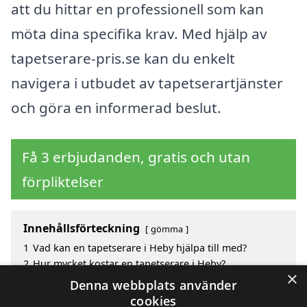
att du hittar en professionell som kan
möta dina specifika krav. Med hjälp av
tapetserare-pris.se kan du enkelt
navigera i utbudet av tapetserartjänster
och göra en informerad beslut.
Få 3 erbjudanden, gratis och utan
förpliktelser
Innehållsförteckning
gömma
1
Vad kan en tapetserare i Heby hjälpa till med?
2
Hur mycket kostar en tapetserare i Heby?
×
3
Fördelar med att välja tapetserare i Heby
Denna webbplats använder
4
Sök efter en skicklig tapetserare i de omgivande
cookies