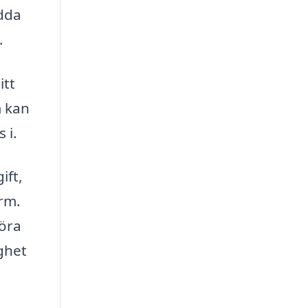
dda
.
itt
m kan
 i.
ift,
orm.
göra
ighet