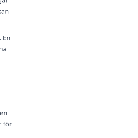
gar
kan
. En
rna
ven
 för