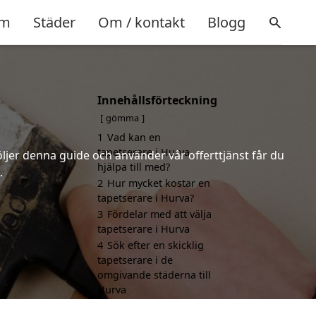
m
Städer
Om / kontakt
Blogg
Innehållsförteckning
gömma
1
Vad kan en
tapetserare i Hurva
öljer denna guide och använder vår offerttjänst får du
hjälpa till med?
.
2
Hur mycket kostar en
tapetserare i Hurva?
3
Fördelar med att välja
tapetserare i Hurva
4
Sök efter en skicklig
tapetserare i de
omgivande städerna till
Hurva