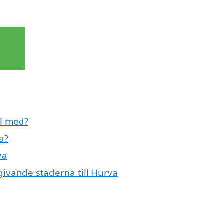
ll med?
a?
va
mgivande städerna till Hurva