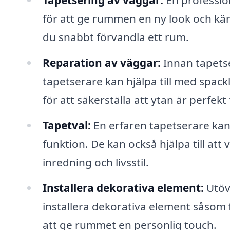
Tapetsering av väggar:
En professio
för att ge rummen en ny look och käns
du snabbt förvandla ett rum.
Reparation av väggar:
Innan tapetser
tapetserare kan hjälpa till med spack
för att säkerställa att ytan är perfekt
Tapetval:
En erfaren tapetserare kan 
funktion. De kan också hjälpa till att
inredning och livsstil.
Installera dekorativa element:
Utöve
installera dekorativa element såsom 
att ge rummet en personlig touch.