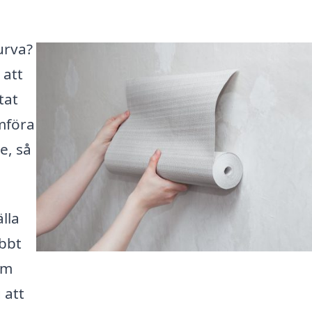
urva?
 att
tat
ämföra
e, så
lla
abbt
om
 att