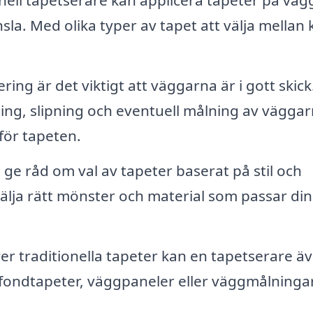
nell tapetserare kan applicera tapeter på väg
la. Med olika typer av tapet att välja mellan 
ing är det viktigt att väggarna är i gott skick
ling, slipning och eventuell målning av vägga
 för tapeten.
ge råd om val av tapeter baserat på stil och
 välja rätt mönster och material som passar din
r traditionella tapeter kan en tapetserare ä
fondtapeter, väggpaneler eller väggmålningar