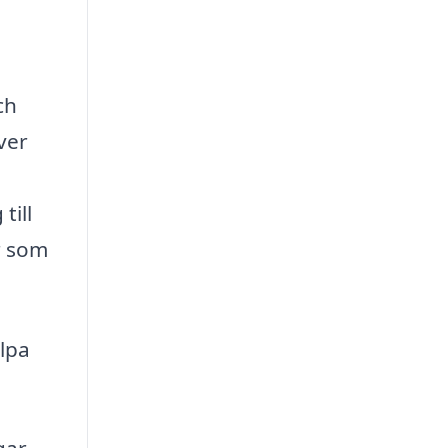
ch
ver
till
r som
älpa