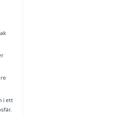
tak
er
are
 i ett
sfär.