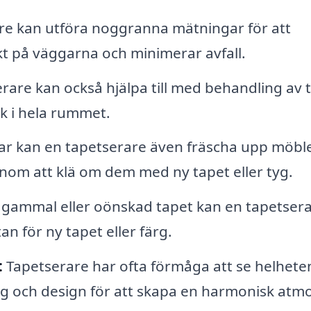
re kan utföra noggranna mätningar för att
ekt på väggarna och minimerar avfall.
rare kan också hjälpa till med behandling av 
ok i hela rummet.
r kan en tapetserare även fräscha upp möbl
enom att klä om dem med ny tapet eller tyg.
gammal eller oönskad tapet kan en tapetser
an för ny tapet eller färg.
:
Tapetserare har ofta förmåga att se helheten
ng och design för att skapa en harmonisk atmo