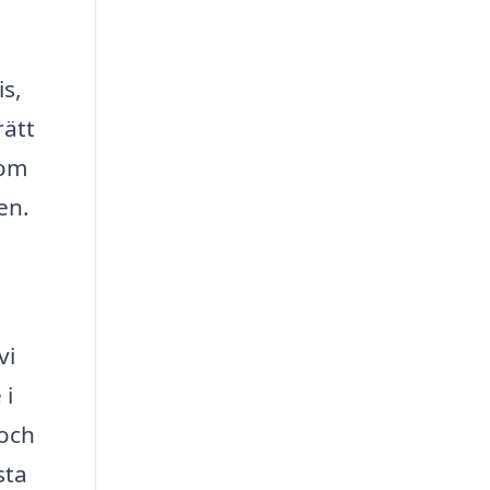
is,
rätt
tom
en.
vi
 i
 och
sta