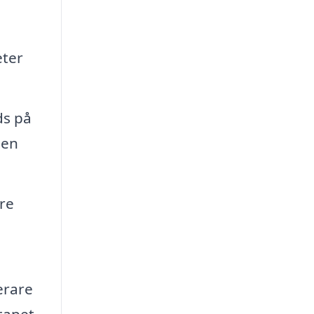
eter
ds på
den
re
erare
tapet.