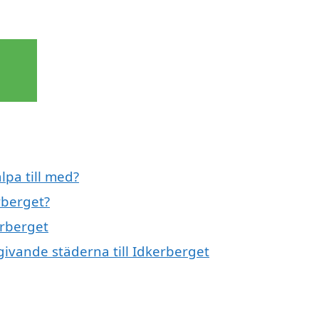
lpa till med?
rberget?
erberget
mgivande städerna till Idkerberget