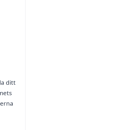
a ditt
mmets
serna