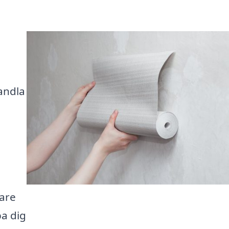
andla
rare
pa dig