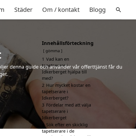
m
Städer
Om / kontakt
Blogg
Innehållsförteckning
t
gömma
1
Vad kan en
tapetserare i
öljer denna guide och använder vår offerttjänst får du
Idkerberget hjälpa till
get.
med?
2
Hur mycket kostar en
tapetserare i
Idkerberget?
3
Fördelar med att välja
tapetserare i
Idkerberget
4
Sök efter en skicklig
tapetserare i de