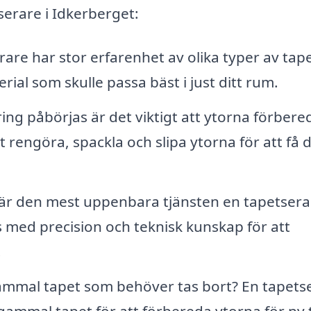
serare i Idkerberget:
are har stor erfarenhet av olika typer av tap
rial som skulle passa bäst i just ditt rum.
ng påbörjas är det viktigt att ytorna förbere
att rengöra, spackla och slipa ytorna för att få 
 är den mest uppenbara tjänsten en tapetsera
s med precision och teknisk kunskap för att
.
mmal tapet som behöver tas bort? En tapets
gammal tapet för att förbereda ytorna för ny 