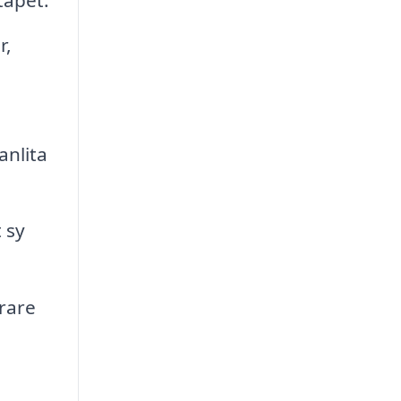
r,
anlita
 sy
rare