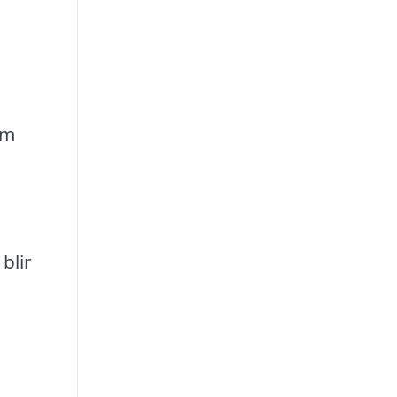
om
blir