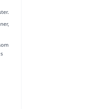
ter.
ner,
 som
as