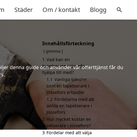
m
Städer
Om / kontakt
Blogg
Innehållsförteckning
gömma
1
Vad kan en
tapetserare i Jössefors
öljer denna guide och använder vår offerttjänst får du
hjälpa till med?
rs.
1.1
Vanliga tjänster
som en tapetserare i
Jössefors erbjuder
1.2
Fördelarna med att
anlita en tapetserare i
Jössefors
2
Hur mycket kostar en
tapetserare i Jössefors?
3
Fördelar med att välja