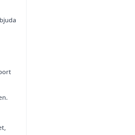
rbjuda
bort
en.
et,