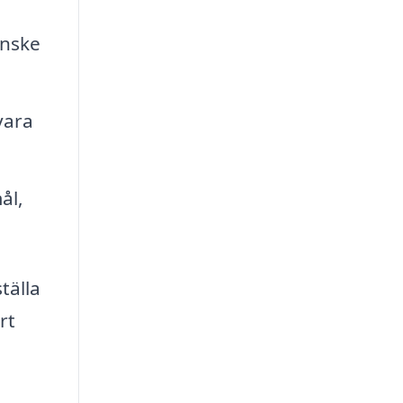
anske
vara
ål,
tälla
rt