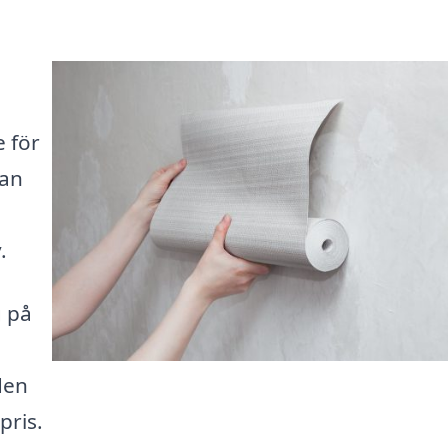
e för
kan
.
g på
 den
pris.