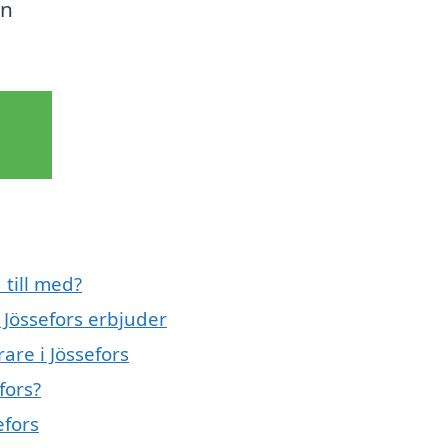
an
 till med?
 Jössefors erbjuder
are i Jössefors
fors?
efors