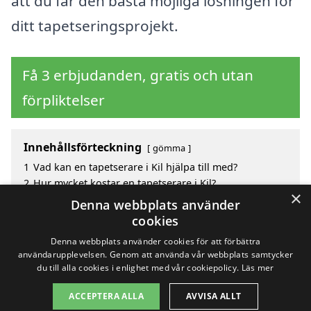
att du får den bästa möjliga lösningen för
ditt tapetseringsprojekt.
Få 3 erbjudanden, gratis och utan
förpliktelser
Innehållsförteckning
gömma
1
Vad kan en tapetserare i Kil hjälpa till med?
2
Hur mycket kostar en tapetserare i Kil?
×
3
Fördelar med att välja tapetserare i Kil
Denna webbplats använder
4
Sök efter en skicklig tapetserare i de omgivande
cookies
städerna Kil
Denna webbplats använder cookies för att förbättra
användarupplevelsen. Genom att använda vår webbplats samtycker
du till alla cookies i enlighet med vår cookiepolicy.
Läs mer
Copyright 2026 - Pilanto Aps
ACCEPTERA ALLA
AVVISA ALLT