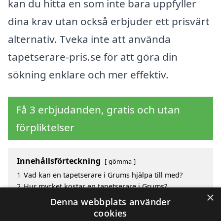
kan du hitta en som inte bara uppfyller
dina krav utan också erbjuder ett prisvärt
alternativ. Tveka inte att använda
tapetserare-pris.se för att göra din
sökning enklare och mer effektiv.
Få 3 erbjudanden, gratis och utan
förpliktelser
Innehållsförteckning
gömma
1
Vad kan en tapetserare i Grums hjälpa till med?
2
Hur mycket kostar en tapetserare i Grums?
×
3
Fördelar med att välja tapetserare i Grums
Denna webbplats använder
4
Sök efter en skicklig tapetserare i de omgivande
cookies
städerna till Grums