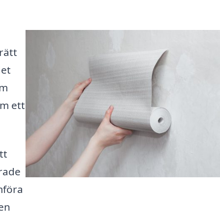
rätt
det
om
em ett
tt
erade
mföra
den