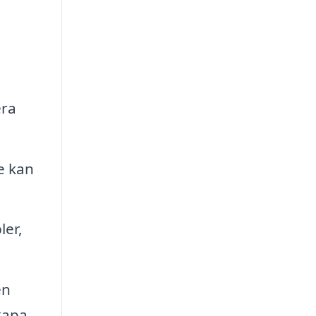
era
e kan
ler,
en
kapa