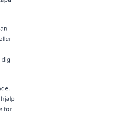
tan
eller
 dig
åde.
 hjälp
e för