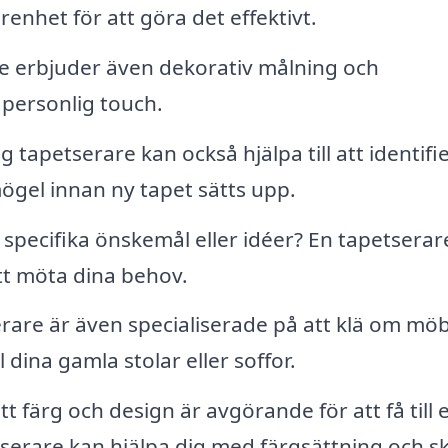
enhet för att göra det effektivt.
e erbjuder även dekorativ målning och
personlig touch.
g tapetserare kan också hjälpa till att identifi
gel innan ny tapet sätts upp.
specifika önskemål eller idéer? En tapetserar
tt möta dina behov.
rare är även specialiserade på att klä om möb
l dina gamla stolar eller soffor.
ätt färg och design är avgörande för att få till 
serare kan hjälpa dig med färgsättning och s