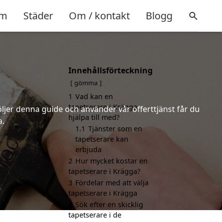
m
Städer
Om / kontakt
Blogg
Innehållsförteckning
gömma
1
Vad kan en
tapetserare i Krägga
öljer denna guide och använder vår offerttjänst får du
hjälpa till med?
a.
1.1
Tjänster som en
tapetserare kan
erbjuda
2
Hur mycket kostar en
tapetserare i Krägga?
3
Fördelar med att välja
tapetserare i Krägga
4
Sök efter en skicklig
tapetserare i de