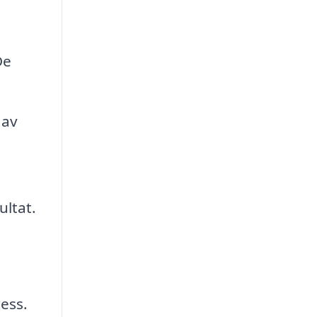
De
 av
ultat.
ess.