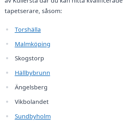
av Kullersta där du kan hitta kvalificerade
tapetserare, såsom:
Torshälla
Malmköping
Skogstorp
Hällbybrunn
Ängelsberg
Vikbolandet
Sundbyholm