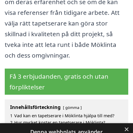
om deras erfarenhet och se om de kan
visa referenser från tidigare arbete. Att
välja rätt tapetserare kan göra stor
skillnad i kvaliteten på ditt projekt, så
tveka inte att leta runt i både Möklinta
och dess omgivningar.
Få 3 erbjudanden, gratis och utan
förpliktelser
Innehållsförteckning
gömma
1
Vad kan en tapetserare i Möklinta hjälpa till med?
2
Hur mycket kostar en tapetserare i Möklinta?
×
3
Fördelar med att välja tapetserare i Möklinta
Denna webbplats använder