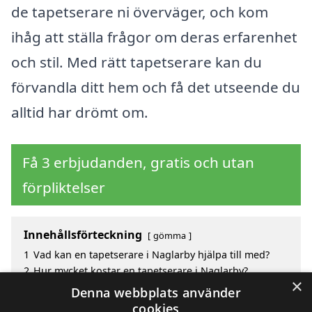
de tapetserare ni överväger, och kom
ihåg att ställa frågor om deras erfarenhet
och stil. Med rätt tapetserare kan du
förvandla ditt hem och få det utseende du
alltid har drömt om.
Få 3 erbjudanden, gratis och utan
förpliktelser
Innehållsförteckning
gömma
1
Vad kan en tapetserare i Naglarby hjälpa till med?
2
Hur mycket kostar en tapetserare i Naglarby?
×
3
Fördelar med att välja tapetserare i Naglarby
Denna webbplats använder
4
Sök efter en skicklig tapetserare i de omgivande
cookies