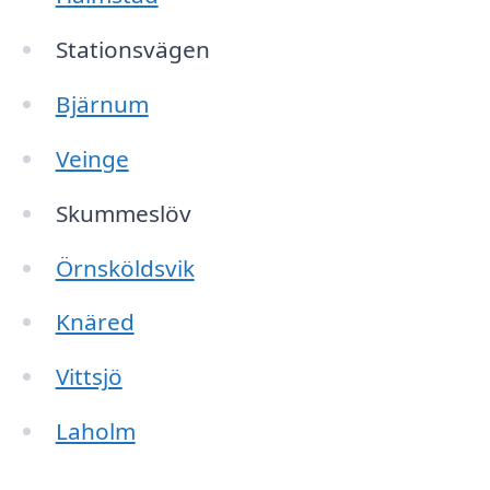
Stationsvägen
Bjärnum
Veinge
Skummeslöv
Örnsköldsvik
Knäred
Vittsjö
Laholm