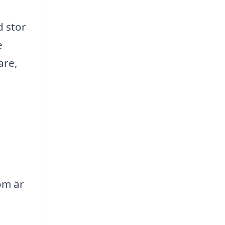
d stor
e
are,
om är