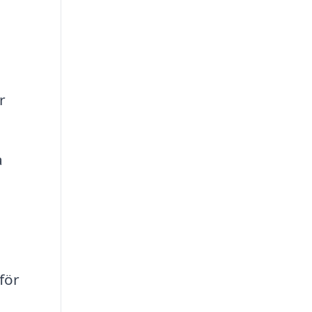
r
a
för