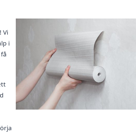
 Vi
lp i
 få
tt
ld
örja