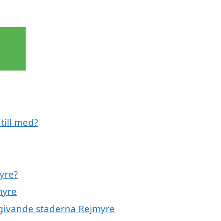
till med?
yre?
myre
omgivande städerna Rejmyre