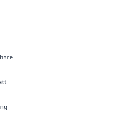
chare
att
ing