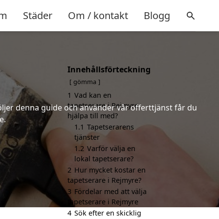
m
Städer
Om / kontakt
Blogg
Innehållsförteckning
gömma
1
Vad kan en
tapetserare i Rejmyre
öljer denna guide och använder vår offerttjänst får du
hjälpa till med?
e.
1.1
Tapetserarens
tjänster
1.2
Varför välja en
lokal tapetserare?
2
Hur mycket kostar en
tapetserare i Rejmyre?
3
Fördelar med att välja
tapetserare i Rejmyre
4
Sök efter en skicklig