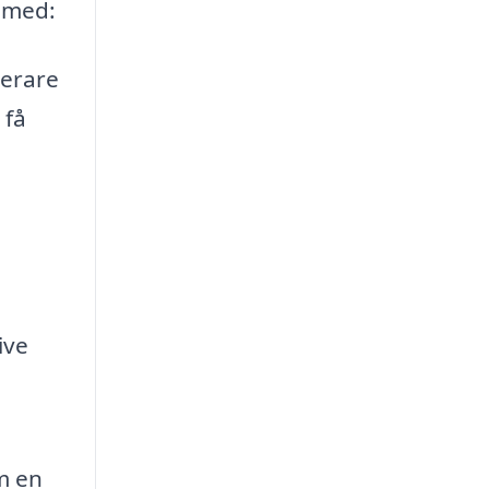
g med:
serare
 få
ive
m en