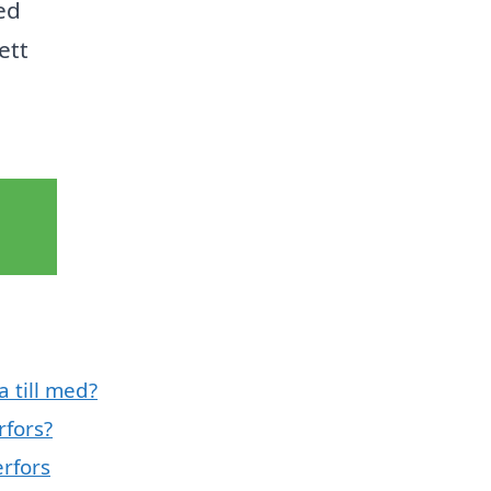
ed
ett
a till med?
rfors?
erfors