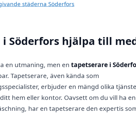
mgivande städerna Söderfors
i Söderfors hjälpa till me
ara en utmaning, men en
tapetserare i Söderf
bar. Tapetserare, även kända som
specialister, erbjuder en mängd olika tjänst
 ditt hem eller kontor. Oavsett om du vill ha en
räschning, har en tapetserare den expertis so