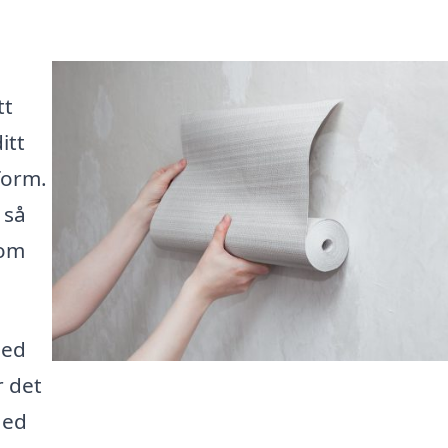
tt
itt
form.
 så
som
med
r det
Med