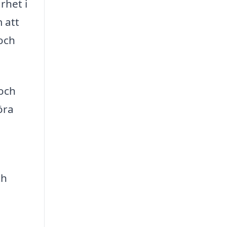
rhet i
 att
 och
 och
öra
ch