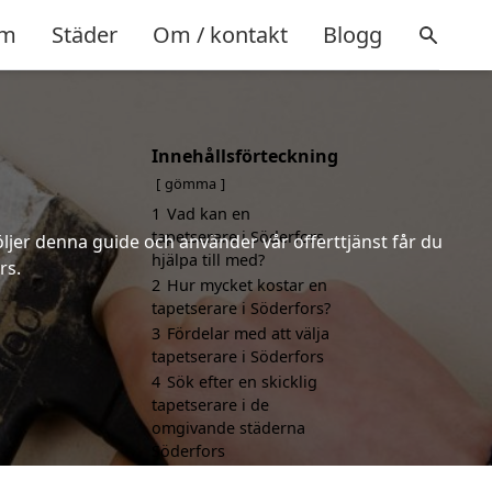
m
Städer
Om / kontakt
Blogg
Innehållsförteckning
gömma
1
Vad kan en
tapetserare i Söderfors
öljer denna guide och använder vår offerttjänst får du
hjälpa till med?
rs.
2
Hur mycket kostar en
tapetserare i Söderfors?
3
Fördelar med att välja
tapetserare i Söderfors
4
Sök efter en skicklig
tapetserare i de
omgivande städerna
Söderfors