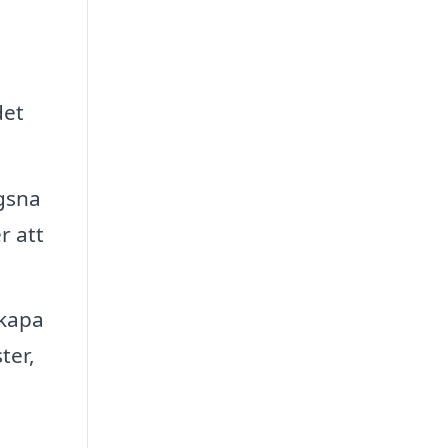
det
gsna
r att
skapa
ter,