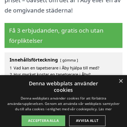
de omgivande städerna!
Få 3 erbjudanden, gratis och utan
förpliktelser
Innehållsförteckning
gömma
1
Vad kan en tapetserare i Åby hjälpa till med?
2
Hur mycket kostar en tapetserare i Åby?
×
3
Fördelar med att välja tapetserare i Åby
Denna webbplats använder
4
Sök efter en skicklig tapetserare i de omgivande
cookies
städerna Åby
Denna webbplats använder cookies för att förbättra
användarupplevelsen. Genom att använda vår webbplats samtycker
du till alla cookies i enlighet med vår cookiepolicy.
Läs mer
Copyright 2026 - Pilanto Aps
ACCEPTERA ALLA
AVVISA ALLT