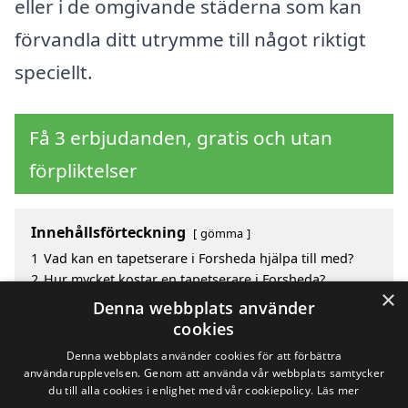
eller i de omgivande städerna som kan
förvandla ditt utrymme till något riktigt
speciellt.
Få 3 erbjudanden, gratis och utan
förpliktelser
Innehållsförteckning
gömma
1
Vad kan en tapetserare i Forsheda hjälpa till med?
2
Hur mycket kostar en tapetserare i Forsheda?
×
3
Fördelar med att välja tapetserare i Forsheda
Denna webbplats använder
4
Sök efter en skicklig tapetserare i de omgivande
cookies
städerna Forsheda
Denna webbplats använder cookies för att förbättra
användarupplevelsen. Genom att använda vår webbplats samtycker
du till alla cookies i enlighet med vår cookiepolicy.
Läs mer