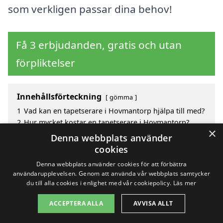
som verkligen passar dina behov!
Få 3 erbjudanden, gratis och utan
förpliktelser
Innehållsförteckning
gömma
1
Vad kan en tapetserare i Hovmantorp hjälpa till med?
2
Hur mycket kostar en tapetserare i Hovmantorp?
×
3
Fördelar med att välja tapetserare i Hovmantorp
Denna webbplats använder
4
Sök efter en skicklig tapetserare i Hovmantorp och
cookies
omgivande städer
Denna webbplats använder cookies för att förbättra
användarupplevelsen. Genom att använda vår webbplats samtycker
du till alla cookies i enlighet med vår cookiepolicy.
Läs mer
Copyright 2026 - Pilanto Aps
ACCEPTERA ALLA
AVVISA ALLT
Hem
Om / kontakt
Blogg
Webbplatskarta
Villkor