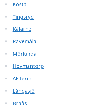
Kosta
Tingsryd
Kälarne
Rävemåla
Mörlunda
Hovmantorp
Alstermo
Långasjö
Braås