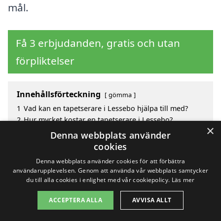
mål.
Få 3 erbjudanden, gratis och utan
förpliktelser
Innehållsförteckning
gömma
1
Vad kan en tapetserare i Lessebo hjälpa till med?
2
Hur mycket kostar en tapetserare i Lessebo?
×
3
Fördelar med att välja tapetserare i Lessebo
Denna webbplats använder
4
Sök efter en skicklig tapetserare i de omgivande
cookies
städerna Lessebo
Denna webbplats använder cookies för att förbättra
användarupplevelsen. Genom att använda vår webbplats samtycker
du till alla cookies i enlighet med vår cookiepolicy.
Läs mer
Copyright 2026 - Pilanto Aps
ACCEPTERA ALLA
AVVISA ALLT
Hem
Om / kontakt
Blogg
Webbplatskarta
Villkor