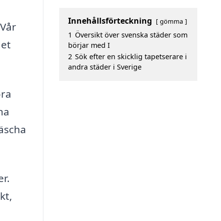
Innehållsförteckning
gömma
 Vår
1
Översikt över svenska städer som
det
börjar med I
2
Sök efter en skicklig tapetserare i
andra städer i Sverige
öra
na
räscha
er.
kt,