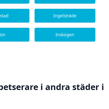
lstad
Ingelsträde
jön
Inskogen
petserare i andra städer i