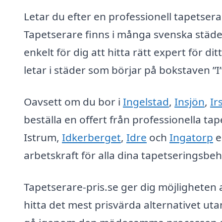
Letar du efter en professionell tapetsera
Tapetserare finns i många svenska städe
enkelt för dig att hitta rätt expert för 
letar i städer som börjar på bokstaven ”I”
Oavsett om du bor i
Ingelstad
,
Insjön
,
Ir
beställa en offert från professionella ta
Istrum,
Idkerberget
,
Idre
och
Ingatorp
e
arbetskraft för alla dina tapetseringsbeh
Tapetserare-pris.se ger dig möjligheten a
hitta det mest prisvärda alternativet uta