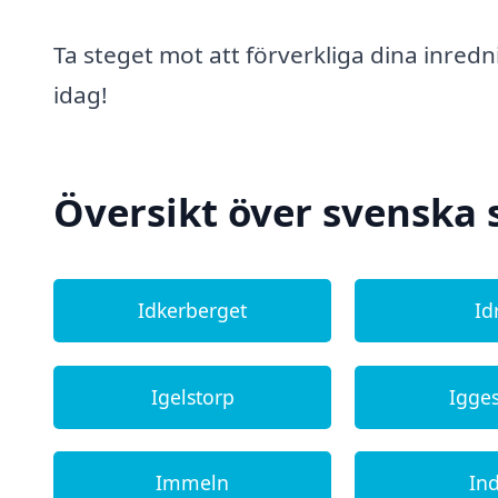
Ta steget mot att förverkliga dina inre
idag!
Översikt över svenska 
Idkerberget
Id
Igelstorp
Igge
Immeln
In