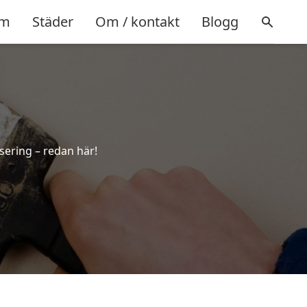
m
Städer
Om / kontakt
Blogg
sering – redan här!