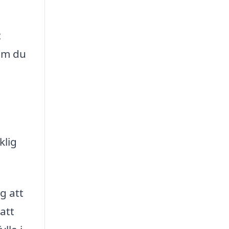
t
 om du
klig
g att
att