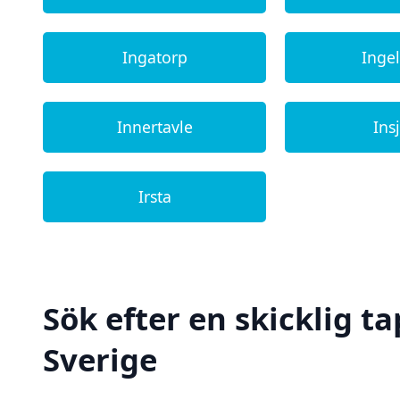
Ingatorp
Inge
Innertavle
Ins
Irsta
Sök efter en skicklig ta
Sverige