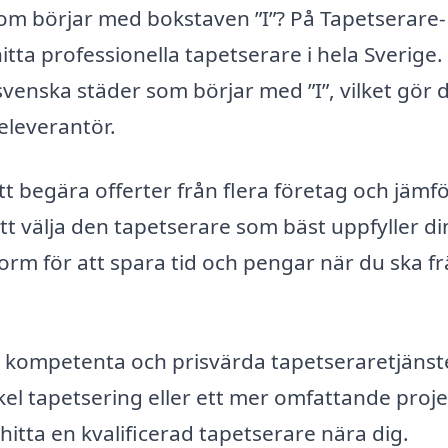
som börjar med bokstaven ”I”? På Tapetserare-
 hitta professionella tapetserare i hela Sverige.
svenska städer som börjar med ”I”, vilket gör 
televerantör.
tt begära offerter från flera företag och jämf
tt välja den tapetserare som bäst uppfyller di
orm för att spara tid och pengar när du ska f
ta kompetenta och prisvärda tapetseraretjänst
l tapetsering eller ett mer omfattande proje
 hitta en kvalificerad tapetserare nära dig.