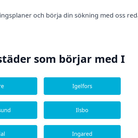
dningsplaner och börja din sökning med oss re
städer som börjar med I
re
Igelfors
sund
Ilsbo
dal
Ingared