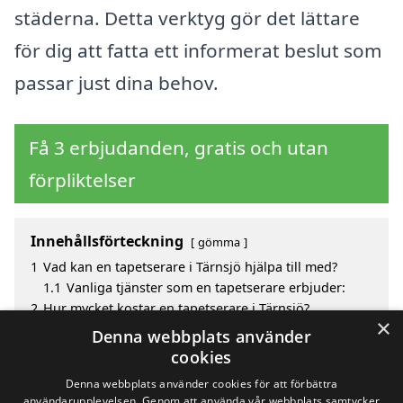
städerna. Detta verktyg gör det lättare
för dig att fatta ett informerat beslut som
passar just dina behov.
Få 3 erbjudanden, gratis och utan
förpliktelser
Innehållsförteckning
gömma
1
Vad kan en tapetserare i Tärnsjö hjälpa till med?
1.1
Vanliga tjänster som en tapetserare erbjuder:
2
Hur mycket kostar en tapetserare i Tärnsjö?
×
3
Fördelar med att välja tapetserare i Tärnsjö
Denna webbplats använder
4
Sök efter en skicklig tapetserare i de omgivande
cookies
städerna till Tärnsjö
Denna webbplats använder cookies för att förbättra
användarupplevelsen. Genom att använda vår webbplats samtycker