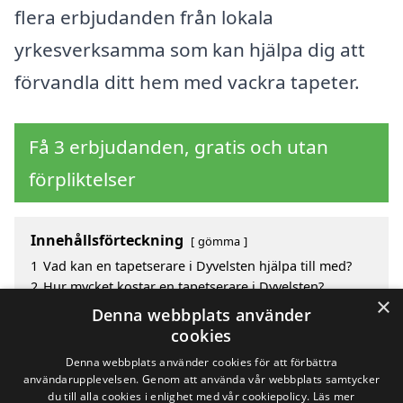
flera erbjudanden från lokala
yrkesverksamma som kan hjälpa dig att
förvandla ditt hem med vackra tapeter.
Få 3 erbjudanden, gratis och utan
förpliktelser
Innehållsförteckning
gömma
1
Vad kan en tapetserare i Dyvelsten hjälpa till med?
2
Hur mycket kostar en tapetserare i Dyvelsten?
×
3
Fördelar med att välja tapetserare i Dyvelsten
Denna webbplats använder
4
Sök efter en skicklig tapetserare i de omgivande
cookies
städerna till Dyvelsten
Denna webbplats använder cookies för att förbättra
användarupplevelsen. Genom att använda vår webbplats samtycker
du till alla cookies i enlighet med vår cookiepolicy.
Läs mer