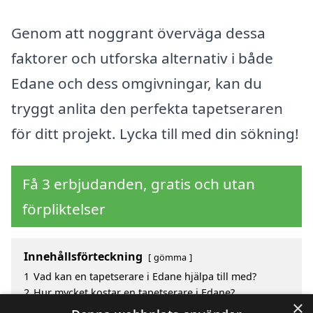
Genom att noggrant överväga dessa
faktorer och utforska alternativ i både
Edane och dess omgivningar, kan du
tryggt anlita den perfekta tapetseraren
för ditt projekt. Lycka till med din sökning!
Få 3 erbjudanden, gratis och utan
förpliktelser
Innehållsförteckning
gömma
1
Vad kan en tapetserare i Edane hjälpa till med?
2
Hur mycket kostar en tapetserare i Edane?
×
3
Fördelar med att välja tapetserare i Edane