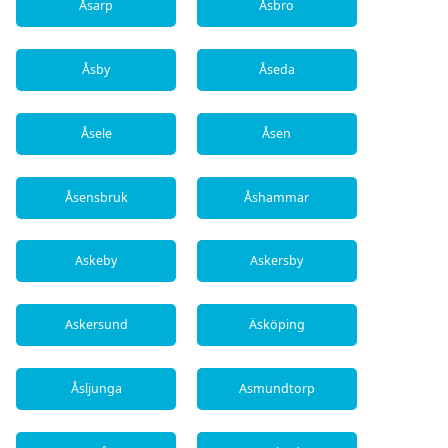
Åsarp
Åsbro
Åsby
Åseda
Åsele
Åsen
Åsensbruk
Åshammar
Askeby
Askersby
Askersund
Äsköping
Åsljunga
Asmundtorp