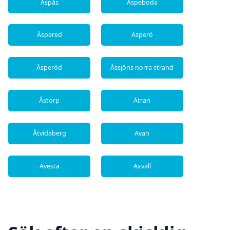
Aspås
Aspeboda
Äspered
Asperö
Äsperöd
Åssjöns norra strand
Åstorp
Ätran
Åtvidaberg
Avan
Avesta
Axvall