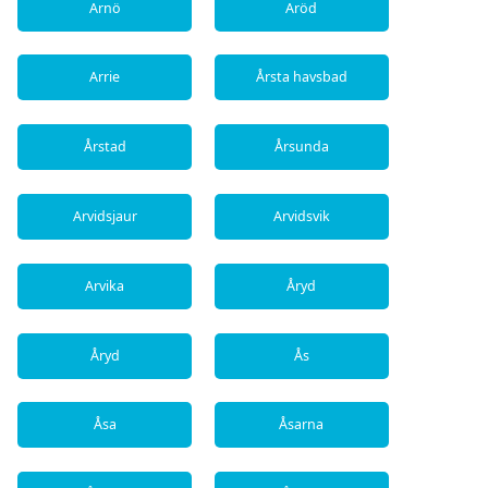
Arnö
Aröd
Arrie
Årsta havsbad
Årstad
Årsunda
Arvidsjaur
Arvidsvik
Arvika
Åryd
Åryd
Ås
Åsa
Åsarna