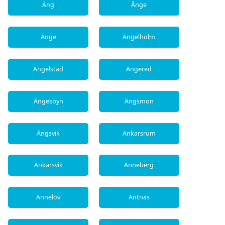
Äng
Ånge
Änge
Ängelholm
Angelstad
Angered
Ängesbyn
Ängsmon
Ängsvik
Ankarsrum
Ankarsvik
Anneberg
Annelöv
Antnäs