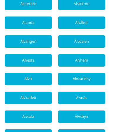
Alsterbro
Alstermo
Alunda
Älvåker
Älvängen
Älvdalen
Alvesta
Alvhem
Alvik
Älvkarleby
Älvkarleö
Älvnäs
Älvsala
Älvsbyn