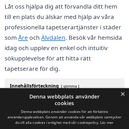
Låt oss hjälpa dig att förvandla ditt hem
till en plats du älskar med hjälp av våra
professionella tapetserartjänster i städer
som
Åre
och
Älvdalen
. Besök vår hemsida
idag och upplev en enkel och intuitiv
sökupplevelse för att hitta rätt
tapetserare för dig.
Innehållsförteckning
gömma
×
1
Översikt över svenska städer som börjar med A
Denna webbplats använder
2
Sök efter en skicklig tapetserare i andra städer i
cookies
Sverige
Denna webbplats använder cookies för att förbättra
användarupplevelsen. Genom att använda vår webbplats samtycker
du till alla cookies i enlighet med vår cookiepolicy.
Läs mer