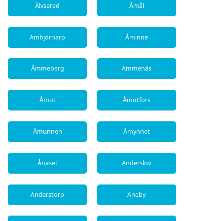
Älvsered
Åmål
Ambjörnarp
Åminne
Åmmeberg
Ammenäs
Åmot
Åmotfors
Åmunnen
Åmynnet
Ånäset
Anderslöv
Anderstorp
Aneby