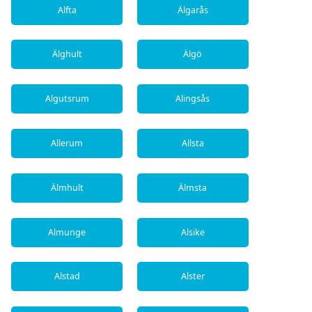
Alfta
Älgarås
Älghult
Älgö
Algutsrum
Alingsås
Allerum
Allsta
Älmhult
Älmsta
Almunge
Alsike
Alstad
Alster