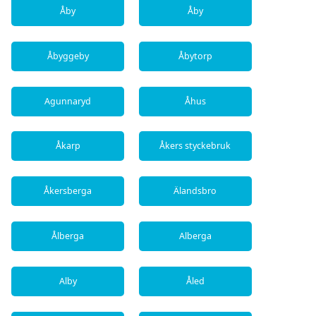
Åby
Åby
Åbyggeby
Åbytorp
Agunnaryd
Åhus
Åkarp
Åkers styckebruk
Åkersberga
Älandsbro
Ålberga
Alberga
Alby
Åled