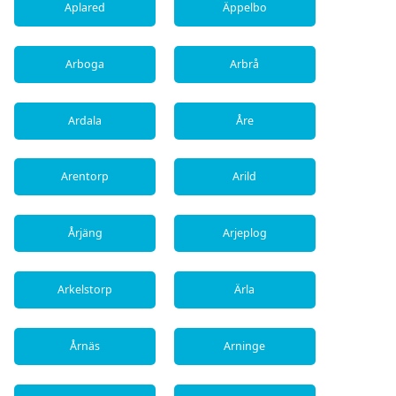
Aplared
Äppelbo
Arboga
Arbrå
Ardala
Åre
Arentorp
Arild
Årjäng
Arjeplog
Arkelstorp
Ärla
Årnäs
Arninge