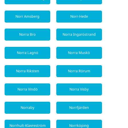
Norr Amsberg
Norr-Hede
Norra Bro
Norra Ingaröstrand
Norra Lagnö
Norra Muskö
Norra Riksten
Norra Rörum
Norra Vindö
Norra Visby
Norraby
Norrfjärden
Norrhult-Klavreström
Norrköping