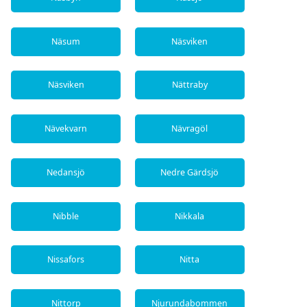
Näsum
Näsviken
Näsviken
Nättraby
Nävekvarn
Nävragöl
Nedansjö
Nedre Gärdsjö
Nibble
Nikkala
Nissafors
Nitta
Nittorp
Njurundabommen