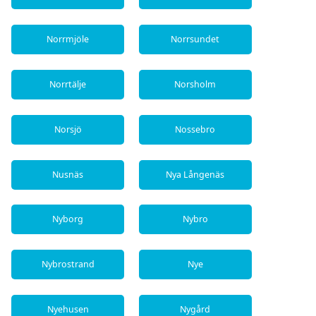
Norrmjöle
Norrsundet
Norrtälje
Norsholm
Norsjö
Nossebro
Nusnäs
Nya Långenäs
Nyborg
Nybro
Nybrostrand
Nye
Nyehusen
Nygård