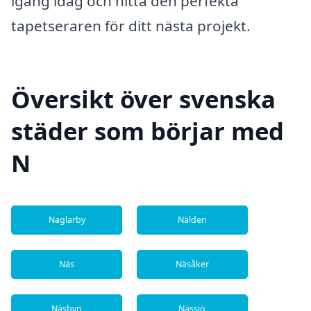
igång idag och hitta den perfekta
tapetseraren för ditt nästa projekt.
Översikt över svenska
städer som börjar med
N
Naglarby
Nälden
Näs
Näsåker
Näsbyn
Nässjö