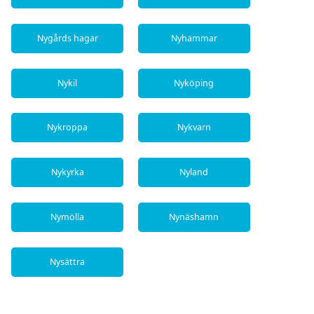
Nygårds hagar
Nyhammar
Nykil
Nyköping
Nykroppa
Nykvarn
Nykyrka
Nyland
Nymölla
Nynäshamn
Nysättra