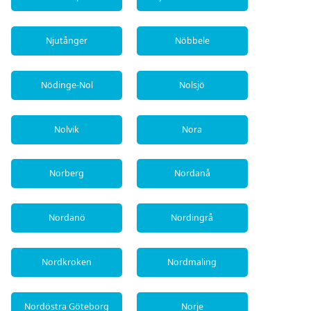
Njutånger
Nöbbele
Nödinge-Nol
Nolsjö
Nolvik
Nora
Norberg
Nordanå
Nordanö
Nordingrå
Nordkroken
Nordmaling
Nordöstra Göteborg
Norje